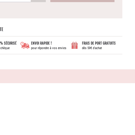
TE
% SÉCURISÉ
ENVOI RAPIDE !
FRAIS DE PORT GRATUITS
, chèque
pour répondre à vos envies
dès 59€ d'achat